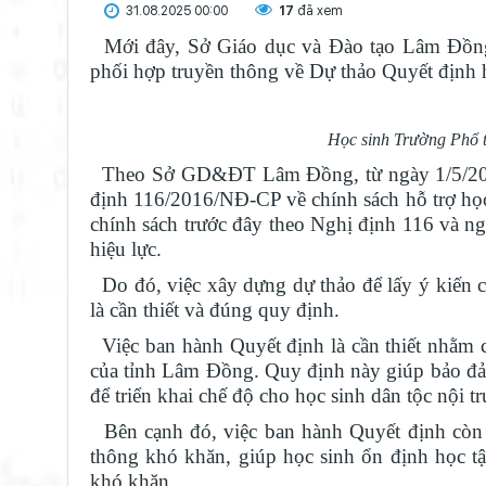
31.08.2025 00:00
17
đã xem
Mới đây, Sở Giáo dục và Đào tạo Lâm Đồng 
phối hợp truyền thông về Dự thảo Quyết định 
Học sinh Trường Phổ 
Theo Sở GD&ĐT Lâm Đồng, từ ngày 1/5/2025,
định 116/2016/NĐ-CP về chính sách hỗ trợ học 
chính sách trước đây theo Nghị định 116 và n
hiệu lực.
Do đó, việc xây dựng dự thảo để lấy ý kiến c
là cần thiết và đúng quy định.
Việc ban hành Quyết định là cần thiết nhằm c
của tỉnh Lâm Đồng. Quy định này giúp bảo đảm
để triển khai chế độ cho học sinh dân tộc nội tr
Bên cạnh đó, việc ban hành Quyết định còn đ
thông khó khăn, giúp học sinh ổn định học t
khó khăn.