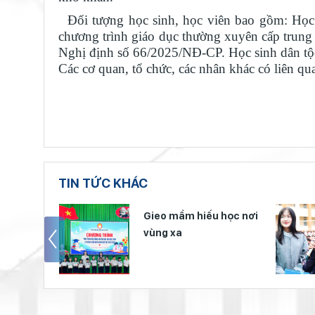
Đối tượng học sinh, học viên bao gồm: Học s
chương trình giáo dục thường xuyên cấp trung 
Nghị định số 66/2025/NĐ-CP. Học sinh dân tộc n
Các cơ quan, tổ chức, các nhân khác có liên qu
TIN TỨC KHÁC
 hóa đọc
Gieo mầm hiếu học nơi
 viện
vùng xa