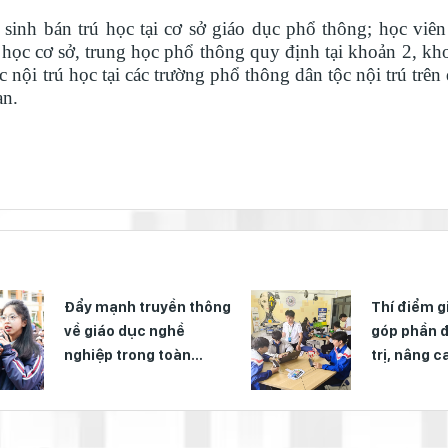
inh bán trú học tại cơ sở giáo dục phổ thông; học viên
học cơ sở, trung học phổ thông quy định tại khoản 2, kh
ội trú học tại các trường phổ thông dân tộc nội trú trên 
an.
Đẩy mạnh truyền thông
Thí điểm g
về giáo dục nghề
góp phần 
nghiệp trong toàn
trị, nâng c
ngành năm 2026
hoạt động