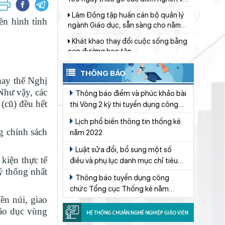
ngành Giáo dục, sẵn sàng cho năm
học 2026 - 2027
n hình tỉnh
Khát khao thay đổi cuộc sống bằng
con đường học tập
Đẩy mạnh truyền thông về giáo dục
nghề nghiệp trong toàn ngành năm
2026
THÔNG BÁO
Ngành Giáo dục Lâm Đồng lan tỏa
ay thế Nghị
đạo lý “Uống nước nhớ nguồn”
Như vậy, các
Thông báo điểm và phúc khảo bài
Huy động gần 470 triệu đồng từ
(cũ) đều hết
thi Vòng 2 kỳ thi tuyển dụng công
phong trào “Trường giúp trường”
chức Tổng cục Thống kê năm 2019
Lịch phổ biến thông tin thống kê
Thí sinh đạt 28,5 điểm xét tuyển
g chính sách
năm 2022
nhưng ôm mẹ khóc vì lý do này...
Luật sửa đổi, bổ sung một số
Lâm Đồng chủ động sắp xếp mạng
kiện thực tế
điều và phụ lục danh mục chỉ tiêu
lưới trường học, bảo đảm điều kiện
ý thống nhất
Thống kê quốc gia của Luật Thống
cho năm học mới
Thông báo tuyển dụng công
Dạy học tích hợp AI để hình thành
kê Số 01/2021/QH15
chức Tổng cục Thống kê năm
tư duy số
ền núi, giao
2022
Giáo viên Trường THPT Đạm Ri đạt
iáo dục vùng
giải Nhì Hội thi Báo cáo viên, Tuyên