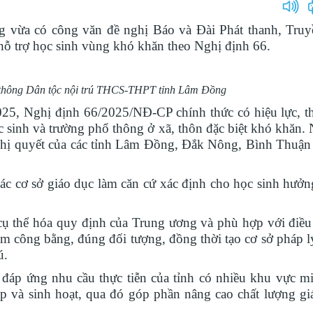
vừa có công văn đề nghị Báo và Đài Phát thanh, Truyề
hỗ trợ học sinh vùng khó khăn theo Nghị định 66.
thông Dân tộc nội trú THCS-THPT tỉnh Lâm Đồng
 Nghị định 66/2025/NĐ-CP chính thức có hiệu lực, th
sinh và trường phổ thông ở xã, thôn đặc biệt khó khăn. 
ghị quyết của các tỉnh Lâm Đồng, Đắk Nông, Bình Thuận 
ác cơ sở giáo dục làm căn cứ xác định cho học sinh hưởn
ụ thể hóa quy định của Trung ương và phù hợp với điều 
 công bằng, đúng đối tượng, đồng thời tạo cơ sở pháp l
ú.
áp ứng nhu cầu thực tiễn của tỉnh có nhiều khu vực mi
ập và sinh hoạt, qua đó góp phần nâng cao chất lượng g