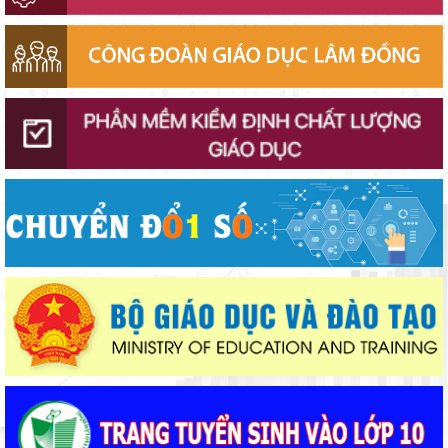
Thí điểm giáo dục AI góp phần đổi mới quản trị, nâng cao hiệu
quả hoạt động giáo dục
Giữ vững nền tảng tư tưởng của Ðảng từ học đường
Lâm Đồng lấy ý kiến dự thảo chính sách thu hút, đãi ngộ và đào
tạo nguồn nhân lực y tế
Từ khát vọng dân giàu, nước mạnh đến lý luận kinh tế thị
trường định hướng XHCN trong kỷ nguyên mới - Bài 2: Khơi
thông nguồn lực, vững bước tiến vào kỷ nguyên mới (tiếp theo
Lâm Đồng tạo nền tảng đột phá phát triển giáo dục và đào tạo
và hết)
Từ khát vọng dân giàu, nước mạnh đến lý luận kinh tế thị
trường định hướng XHCN trong kỷ nguyên mới - Bài 1: Khẳng
định tư tưởng Hồ Chí Minh, đấu tranh với luận điệu xuyên tạc
Phường Xuân Trường – Đà Lạt: trang bị kiến thức, kỹ năng
phòng, chống đuối nước và sơ cấp cứu cho thanh thiếu nhi
Bộ Giáo dục và Đào tạo triển khai 100 ngày tháo gỡ các điểm
nghẽn về chuyển đổi số
Lâm Đồng tập huấn cán bộ quản lý ngành Giáo dục, sẵn sàng
cho năm học 2026 - 2027