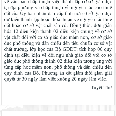
về văn bản chấp thuận việc thành lập cơ sở giáo dục
tại địa phương và chấp thuận về nguyên tắc cho thuê
đất của Ủy ban nhân dân cấp tỉnh nơi cơ sở giáo dục
dự kiến thành lập hoặc thỏa thuận về nguyên tắc thuê
đất hoặc cơ sở vật chất sẵn có. Đồng thời, đơn giản
hóa 12 điều kiện thành 02 điều kiện chung về cơ sở
Sở Giáo dục và Đào tạo Lâm Đồng đẩy mạnh cải cách hành
vật chất đối với cơ sở giáo dục mầm non, cơ sở giáo
chính gắn với áp dụng ISO 9001:2015
dục phổ thông và dẫn chiếu đến tiêu chuẩn cơ sở vật
Chính phủ ban hành Nghị quyết quy định cơ cấu, số lượng và
chất trường, lớp học của Bộ GDĐT; tích hợp 06 quy
chính sách đối với đội ngũ quản lý, nhân sự hỗ trợ giáo dục khi
định tại điều kiện về đội ngũ nhà giáo đối với cơ sở
sắp xếp cơ sở giáo dục công lập
Bộ Giáo dục và Đào tạo ban hành khung thời gian năm học từ
giáo dục phổ thông thành 02 điều kiện tương ứng với
năm học 2026–2027
từng cấp học mầm non, phổ thông và dẫn chiếu đến
quy định của Bộ. Phương án cắt giảm thời gian giải
Sáng đèn công trường để kịp năm học mới
quyết từ 30 ngày làm việc xuống 20 ngày làm việc.
Đánh giá tình hình triển khai sắp xếp, tổ chức cơ sở giáo dục
Tuyết Thư
công lập tại các địa phương
Khởi đầu định hướng nghề nghiệp
Thắp sáng văn hóa đọc từ những “Thư viện thân thiện”
Gieo mầm hiếu học nơi vùng xa