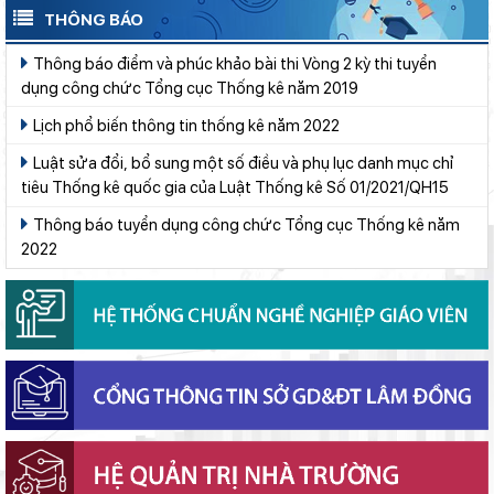
THÔNG BÁO
Đẩy mạnh truyền thông về giáo dục nghề nghiệp trong toàn
ngành năm 2026
Thông báo điểm và phúc khảo bài thi Vòng 2 kỳ thi tuyển
dụng công chức Tổng cục Thống kê năm 2019
Bảo đảm ngày khai giảng thực sự là ngày hội của học sinh và
giáo viên
Lịch phổ biến thông tin thống kê năm 2022
Sở Giáo dục và Đào tạo Lâm Đồng đẩy mạnh cải cách hành
Luật sửa đổi, bổ sung một số điều và phụ lục danh mục chỉ
chính gắn với áp dụng ISO 9001:2015
tiêu Thống kê quốc gia của Luật Thống kê Số 01/2021/QH15
Chính phủ ban hành Nghị quyết quy định cơ cấu, số lượng và
Thông báo tuyển dụng công chức Tổng cục Thống kê năm
chính sách đối với đội ngũ quản lý, nhân sự hỗ trợ giáo dục khi
2022
sắp xếp cơ sở giáo dục công lập
Bộ Giáo dục và Đào tạo ban hành khung thời gian năm học từ
năm học 2026–2027
Sáng đèn công trường để kịp năm học mới
Đánh giá tình hình triển khai sắp xếp, tổ chức cơ sở giáo dục
công lập tại các địa phương
Khởi đầu định hướng nghề nghiệp
Thắp sáng văn hóa đọc từ những “Thư viện thân thiện”
Gieo mầm hiếu học nơi vùng xa