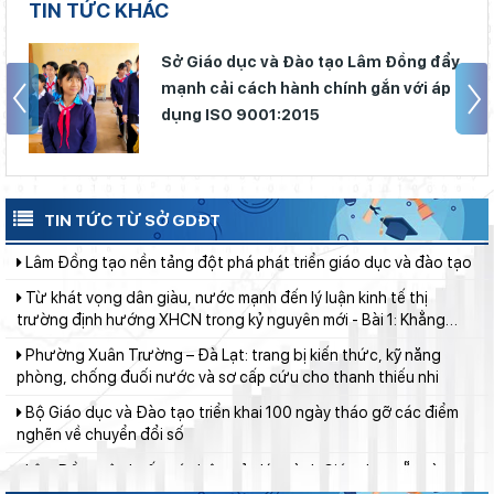
TIN TỨC KHÁC
Thí điểm giáo dục AI góp phần đổi mới quản trị, nâng cao hiệu
quả hoạt động giáo dục
Sở Giáo dục và Đào tạo Lâm Đồng đẩy
Giữ vững nền tảng tư tưởng của Ðảng từ học đường
mạnh cải cách hành chính gắn với áp
Lâm Đồng lấy ý kiến dự thảo chính sách thu hút, đãi ngộ và đào
dụng ISO 9001:2015
tạo nguồn nhân lực y tế
Từ khát vọng dân giàu, nước mạnh đến lý luận kinh tế thị
trường định hướng XHCN trong kỷ nguyên mới - Bài 2: Khơi
thông nguồn lực, vững bước tiến vào kỷ nguyên mới (tiếp theo
TIN TỨC TỪ SỞ GDĐT
Lâm Đồng tạo nền tảng đột phá phát triển giáo dục và đào tạo
và hết)
Từ khát vọng dân giàu, nước mạnh đến lý luận kinh tế thị
trường định hướng XHCN trong kỷ nguyên mới - Bài 1: Khẳng
định tư tưởng Hồ Chí Minh, đấu tranh với luận điệu xuyên tạc
Phường Xuân Trường – Đà Lạt: trang bị kiến thức, kỹ năng
phòng, chống đuối nước và sơ cấp cứu cho thanh thiếu nhi
Bộ Giáo dục và Đào tạo triển khai 100 ngày tháo gỡ các điểm
nghẽn về chuyển đổi số
Lâm Đồng tập huấn cán bộ quản lý ngành Giáo dục, sẵn sàng
cho năm học 2026 - 2027
Khát khao thay đổi cuộc sống bằng con đường học tập