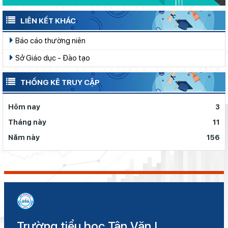
LIÊN KẾT KHÁC
Báo cáo thường niên
Sở Giáo dục - Đào tạo
THỐNG KÊ TRUY CẬP
Hôm nay
3
Tháng này
11
Năm này
156
Trường tiểu học Tân Văn I