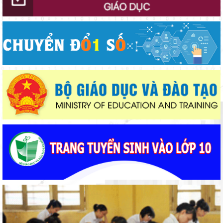
định tư tưởng Hồ Chí Minh, đấu tranh với luận điệu xuyên tạc
Phường Xuân Trường – Đà Lạt: trang bị kiến thức, kỹ năng
phòng, chống đuối nước và sơ cấp cứu cho thanh thiếu nhi
Bộ Giáo dục và Đào tạo triển khai 100 ngày tháo gỡ các điểm
nghẽn về chuyển đổi số
Lâm Đồng tập huấn cán bộ quản lý ngành Giáo dục, sẵn sàng
cho năm học 2026 - 2027
Khát khao thay đổi cuộc sống bằng con đường học tập
Đẩy mạnh truyền thông về giáo dục nghề nghiệp trong toàn
ngành năm 2026
Ngành Giáo dục Lâm Đồng lan tỏa đạo lý “Uống nước nhớ
nguồn”
Huy động gần 470 triệu đồng từ phong trào “Trường giúp
trường”
Thí sinh đạt 28,5 điểm xét tuyển nhưng ôm mẹ khóc vì lý do
này...
“Ngôi nhà nhân ái” chắp cánh ước mơ đến trường
Lâm Đồng chủ động sắp xếp mạng lưới trường học, bảo đảm