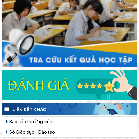
điều kiện cho năm học mới
Dạy học tích hợp AI để hình thành tư duy số
LIÊN KẾT KHÁC
Báo cáo thường niên
Sở Giáo dục - Đào tạo