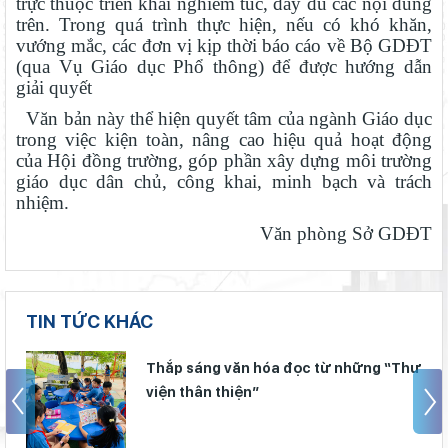
trực thuộc triển khai nghiêm túc, đầy đủ các nội dung
trên. Trong quá trình thực hiện, nếu có khó khăn,
vướng mắc, các đơn vị kịp thời báo cáo về Bộ GDĐT
(qua Vụ Giáo dục Phổ thông) để được hướng dẫn
Thắp sáng văn hóa đọc từ những “Thư viện thân thiện”
giải quyết
Gieo mầm hiếu học nơi vùng xa
Văn bản này thể hiện quyết tâm của ngành Giáo dục
Bảo đảm ngày khai giảng thực sự là ngày hội của học sinh và
trong việc kiện toàn, nâng cao hiệu quả hoạt động
giáo viên
của Hội đồng trường, góp phần xây dựng môi trường
giáo dục dân chủ, công khai, minh bạch và trách
Giữ vững nền tảng tư tưởng của Ðảng từ học đường
nhiệm.
Lâm Đồng lấy ý kiến dự thảo chính sách thu hút, đãi ngộ và đào
Văn phòng Sở GDĐT
tạo nguồn nhân lực y tế
Từ khát vọng dân giàu, nước mạnh đến lý luận kinh tế thị
trường định hướng XHCN trong kỷ nguyên mới - Bài 2: Khơi
thông nguồn lực, vững bước tiến vào kỷ nguyên mới (tiếp theo
TIN TỨC KHÁC
Thí điểm giáo dục AI góp phần đổi mới quản trị, nâng cao hiệu
và hết)
quả hoạt động giáo dục
Thắp sáng văn hóa đọc từ những “Thư
Lâm Đồng tạo nền tảng đột phá phát triển giáo dục và đào tạo
viện thân thiện”
Từ khát vọng dân giàu, nước mạnh đến lý luận kinh tế thị
trường định hướng XHCN trong kỷ nguyên mới - Bài 1: Khẳng
định tư tưởng Hồ Chí Minh, đấu tranh với luận điệu xuyên tạc