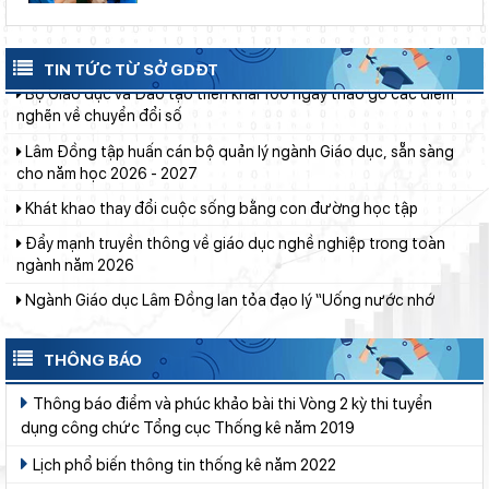
Phường Xuân Trường – Đà Lạt: trang bị kiến thức, kỹ năng
phòng, chống đuối nước và sơ cấp cứu cho thanh thiếu nhi
Bộ Giáo dục và Đào tạo triển khai 100 ngày tháo gỡ các điểm
TIN TỨC TỪ SỞ GDĐT
nghẽn về chuyển đổi số
Lâm Đồng tập huấn cán bộ quản lý ngành Giáo dục, sẵn sàng
cho năm học 2026 - 2027
Khát khao thay đổi cuộc sống bằng con đường học tập
Đẩy mạnh truyền thông về giáo dục nghề nghiệp trong toàn
ngành năm 2026
Ngành Giáo dục Lâm Đồng lan tỏa đạo lý “Uống nước nhớ
nguồn”
Huy động gần 470 triệu đồng từ phong trào “Trường giúp
trường”
THÔNG BÁO
Thí sinh đạt 28,5 điểm xét tuyển nhưng ôm mẹ khóc vì lý do
Thông báo điểm và phúc khảo bài thi Vòng 2 kỳ thi tuyển
này...
dụng công chức Tổng cục Thống kê năm 2019
“Ngôi nhà nhân ái” chắp cánh ước mơ đến trường
Lịch phổ biến thông tin thống kê năm 2022
Lâm Đồng chủ động sắp xếp mạng lưới trường học, bảo đảm